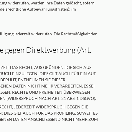
tung widerrufen, werden Ihre Daten gelöscht, sofern
ndelsrechtliche Aufbewahrungsfristen); im
illigung jederzeit widerrufen. Die Rechtmäßigkeit der
e gegen Direktwerbung (Art.
ZEIT DAS RECHT, AUS GRÜNDEN, DIE SICH AUS
CH EINZULEGEN; DIES GILT AUCH FÜR EIN AUF
 BERUHT, ENTNEHMEN SIE DIESER
NEN DATEN NICHT MEHR VERARBEITEN, ES SEI
SSEN, RECHTE UND FREIHEITEN ÜBERWIEGEN
(WIDERSPRUCH NACH ART. 21 ABS. 1 DSGVO).
RECHT, JEDERZEIT WIDERSPRUCH GEGEN DIE
IES GILT AUCH FÜR DAS PROFILING, SOWEIT ES
GENEN DATEN ANSCHLIESSEND NICHT MEHR ZUM