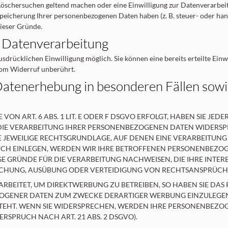
 Löschersuchen geltend machen oder eine Einwilligung zur Datenverarbei
 Speicherung Ihrer personenbezogenen Daten haben (z. B. steuer- oder ha
dieser Gründe.
r Datenverarbeitung
sdrücklichen Einwilligung möglich. Sie können eine bereits erteilte Einw
vom Widerruf unberührt.
atenerhebung in besonderen Fällen sowi
 ART. 6 ABS. 1 LIT. E ODER F DSGVO ERFOLGT, HABEN SIE JEDER
DIE VERARBEITUNG IHRER PERSONENBEZOGENEN DATEN WIDERSPRU
E JEWEILIGE RECHTSGRUNDLAGE, AUF DENEN EINE VERARBEITUNG
H EINLEGEN, WERDEN WIR IHRE BETROFFENEN PERSONENBEZOGE
GRÜNDE FÜR DIE VERARBEITUNG NACHWEISEN, DIE IHRE INTERE
CHUNG, AUSÜBUNG ODER VERTEIDIGUNG VON RECHTSANSPRÜCHEN 
EITET, UM DIREKTWERBUNG ZU BETREIBEN, SO HABEN SIE DAS 
GENER DATEN ZUM ZWECKE DERARTIGER WERBUNG EINZULEGEN; D
TEHT. WENN SIE WIDERSPRECHEN, WERDEN IHRE PERSONENBEZO
SPRUCH NACH ART. 21 ABS. 2 DSGVO).