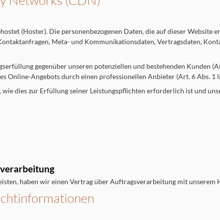
ery Networks (CDN)
ehostet (Hoster). Die personenbezogenen Daten, die auf dieser Website e
n, Kontaktanfragen, Meta- und Kommunikationsdaten, Vertragsdaten, Kont
gserfüllung gegenüber unseren potenziellen und bestehenden Kunden (Art.
res Online-Angebots durch einen professionellen Anbieter (Art. 6 Abs. 1 l
 wie dies zur Erfüllung seiner Leistungspflichten erforderlich ist und un
sverarbeitung
sten, haben wir einen Vertrag über Auftragsverarbeitung mit unserem H
icht­informationen