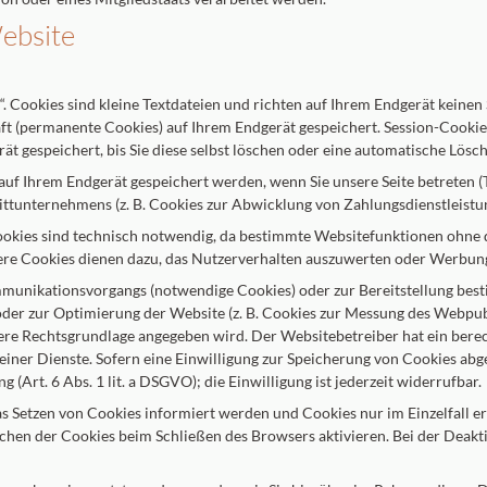
Website
. Cookies sind kleine Textdateien und richten auf Ihrem Endgerät keine
aft (permanente Cookies) auf Ihrem Endgerät gespeichert. Session-Cook
ät gespeichert, bis Sie diese selbst löschen oder eine automatische Lös
uf Ihrem Endgerät gespeichert werden, wenn Sie unsere Seite betreten (
ttunternehmens (z. B. Cookies zur Abwicklung von Zahlungsdienstleistu
kies sind technisch notwendig, da bestimmte Websitefunktionen ohne die
ere Cookies dienen dazu, das Nutzerverhalten auszuwerten oder Werbun
munikationsvorgangs (notwendige Cookies) oder zur Bereitstellung bes
) oder zur Optimierung der Website (z. B. Cookies zur Messung des Webpu
ndere Rechtsgrundlage angegeben wird. Der Websitebetreiber hat ein bere
seiner Dienste. Sofern eine Einwilligung zur Speicherung von Cookies abg
 (Art. 6 Abs. 1 lit. a DSGVO); die Einwilligung ist jederzeit widerrufbar.
das Setzen von Cookies informiert werden und Cookies nur im Einzelfall 
chen der Cookies beim Schließen des Browsers aktivieren. Bei der Deakti