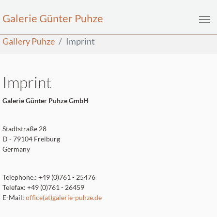
Galerie Günter Puhze
Skip to main content
You are here:
Gallery Puhze
Imprint
Imprint
Galerie Günter Puhze GmbH
Stadtstraße 28
D - 79104 Freiburg
Germany
Telephone.: +49 (0)761 - 25476
Telefax: +49 (0)761 - 26459
E-Mail:
office(at)galerie-puhze.de