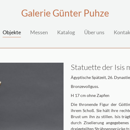
Galerie Günter Puhze
(current)
Objekte
Messen
Katalog
Über uns
Kontak
Statuette der Isis
Ägyptische Spätzeit, 26. Dynastie,
Bronzevollguss.
H 17 cm ohne Zapfen
Die thronende Figur der Göttin
ihrem Schoß. Sie hält ihre recht
Brust um ihn zu stillen. Isis tr
durch Ziselierung angegebenes 
dreigeteilten Strähnenperücke tr