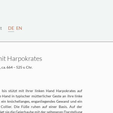
t
DE
EN
 mit Harpokrates
 ca. 664 – 525 v. Chr.
 Isis stützt mit ihrer linken Hand Harpokrates auf
e Hand in typischer mütterlicher Geste an ihre linke
ägt ein knöchellanges, enganliegendes Gewand und ein
Collier. Die Füße ruhen auf einer Basis. Auf der
ägt sie die Geierhaube mit der selteneren Darstellung