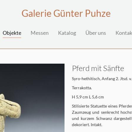
Galerie Günter Puhze
(current)
Objekte
Messen
Katalog
Über uns
Kontak
Pferd mit Sänfte
Syro-hethitisch, Anfang 2. Jtsd. v.
Terrakotta.
H 5,9 cm L 5,6 cm
Stilisierte Statuette eines Pferd
Zaumzeug und senkrecht hochs
und kurzem Schwanz dargestellt
dekoriert. Intakt.