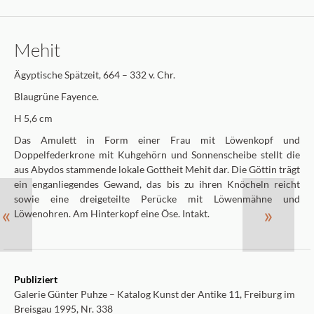
Mehit
Ägyptische Spätzeit, 664 – 332 v. Chr.
Blaugrüne Fayence.
H 5,6 cm
Das Amulett in Form einer Frau mit Löwenkopf und
Doppelfederkrone mit Kuhgehörn und Sonnenscheibe stellt die
aus Abydos stammende lokale Gottheit Mehit dar. Die Göttin trägt
ein enganliegendes Gewand, das bis zu ihren Knöcheln reicht
sowie eine dreigeteilte Perücke mit Löwenmähne und
«
»
Löwenohren. Am Hinterkopf eine Öse. Intakt.
Publiziert
Galerie Günter Puhze – Katalog Kunst der Antike 11, Freiburg im
Breisgau 1995, Nr. 338