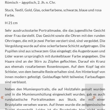
Römisch – ägyptisch, 2. Jh. n. Chr.
Stuck, Textil, Gold, Glas, ockerfarbene, schwarze, blaue und rosa
Farbe.
H 21 cm
Sehr ausdrucksstarke Portraitmaske, die das jugendliche Gesicht
einer Frau darstellt. Das Gesicht sowie die Ohren mit den runden
Ohrringen, die mit je zwei Perlen verziert sind, sind vergoldet. Die
Vergoldung wurde auf eine ockerfarbene Schicht aufgetragen. Die
Pupillen sind aus schwarzem Glas eingelegt; die Augenbrauen und
Lider waren ursprünglich mit dunkelblauer Farbe angegeben. Die
Haare sind an der Stirn zu Zöpfen geflochten. Darauf ein Kranz
aus ehemals rosafarbenen Rosenknospen. Auf dem Kopf lag ein
Schleier, von dem bemalte Reste erhalten sind. Am Hinterkopf von
innen modern gefestigt. Goldauflage fehlt teilweise; Farbauflagen
sind verblasst.
Neben den Mumienportraits, die auf Holztafeln gemalt wurden
«
»
und in die Mumienumhüllung eingewickelt wurden, gab es auch
rundplastische Portraitmasken aus Stuck, die mit einer
Brustplatte versehen waren. Auf ihnen wurde die zeitgenössische
Tracht dargestellt. Leider ist die Brustplatte hier nicht mehr