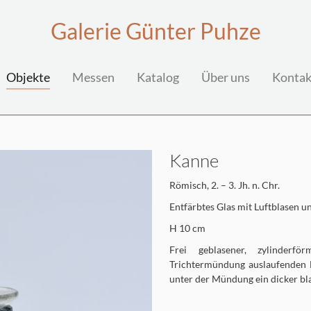
Galerie Günter Puhze
(current)
Objekte
Messen
Katalog
Über uns
Kontak
Kanne
Römisch, 2. – 3. Jh. n. Chr.
Entfärbtes Glas mit Luftblasen un
H 10 cm
Frei geblasener, zylinderf
Trichtermündung auslaufenden 
unter der Mündung ein dicker bla