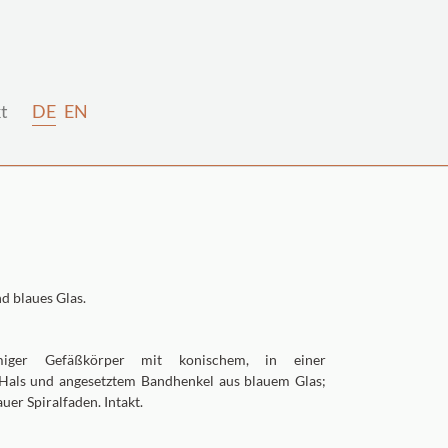
t
DE
EN
d blaues Glas.
örmiger Gefäßkörper mit konischem, in einer
Hals und angesetztem Bandhenkel aus blauem Glas;
uer Spiralfaden. Intakt.